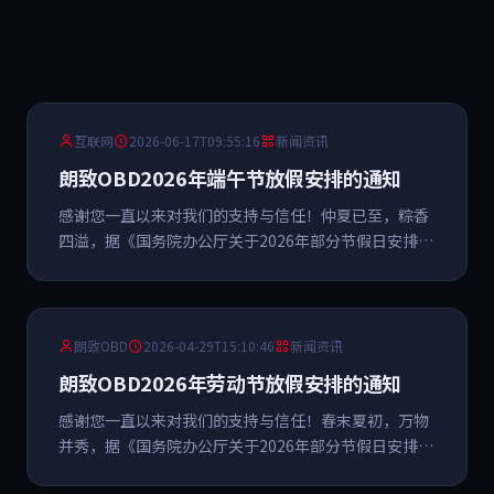
互联网
2026-06-17T09:55:16
新闻资讯
朗致OBD2026年端午节放假安排的通知‌
感谢您一直以来对我们的支持与信任！仲夏已至，粽香
四溢，据《国务院办公厅关于2026年部分节假日安排的
通知》规定，结合公司安排，现将2026年端午节放假安
排及服务调整通知如下：
朗致OBD
2026-04-29T15:10:46
新闻资讯
朗致OBD2026年劳动节放假安排的通知‌
感谢您一直以来对我们的支持与信任！春末夏初，万物
并秀，据《国务院办公厅关于2026年部分节假日安排的
通知》规定，结合公司安排，现将2026年劳动节放假安