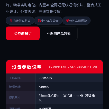
片，精准实时定位。内置4G全网通无线通讯模块，整合式工
业设计，外置天线，高速数据传输。
物流货车监管
企业车队管理
特种车辆运管
咨询报价
返回产品列表
设备参数说明
EQUIPMENT DATA DESCRIPTION
工作电压
DC9V-55V
待机电流
<50mA
48mm(L)*25mm(W)*23mm(H)（不含插
规格尺寸
头）
通讯网络
4G全网通