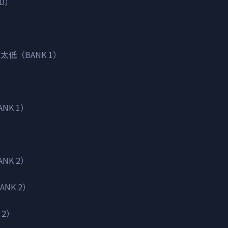
RD）
太低（BANK 1）
NK 1）
）
NK 2）
ANK 2）
 2）