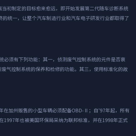
离当初制定的目标愈来愈远，即开始发展第二代随车诊断系统
终的统一，让整个汽车制造行业和汽车电子研发行业都取得了
统必须有下列功能：其一，侦测废气控制系统的元件是否衰
行废气控制系统的保养和检修的功能。其三，使用标准化的故
年在加州贩售的小型车辆必须配备
OBD-
Ⅱ；自
'97
年起，所有
在
1997
年也被美国环保局采纳为联邦标准，并在
1998
年正式