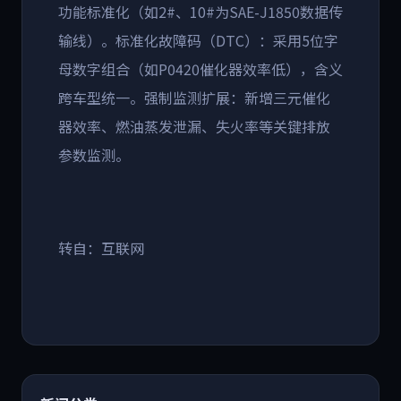
功能标准化（如
2#
、
10#
为
SAE-J1850
数据传
输线）。标准化故障码（
DTC
）：采用
5
位字
母数字组合（如
P0420
催化器效率低），含义
跨车型统一。强制监测扩展：新增三元催化
器效率、燃油蒸发泄漏、失火率等关键排放
参数监测。
转自：互联网