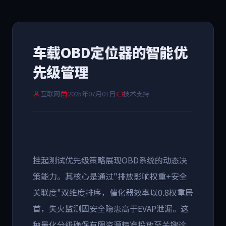
车载OBD定位器的智能优
先级管理
互联网
2025年07月01日
技术支持
挂起测试优先级策略展现
OBD
系统的动态决
策能力。其核心是通过
"
排放影响权重
+
安全
关联度
"
双维度排序
，催化器效率以
0.8
权重居
首，失火监测因安全隐患高于
EVAP
泄漏。这
种量化分级确保有限资源精准投放至关键诊