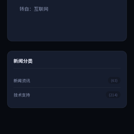
转自：互联网
新闻分类
新闻资讯
(63)
技术支持
(214)