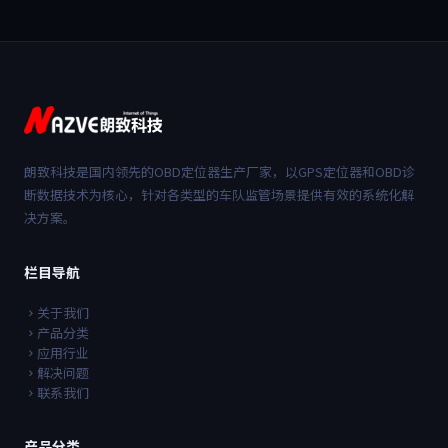
朗致科技是国内领先的OBD定位器生产厂家，以GPS定位器和OBD诊
断数据技术为核心，针对各类型的车队监管场景提供有效的系统化解
决方案。
栏目导航
关于我们
产品分类
应用行业
解决问题
联系我们
产品分类