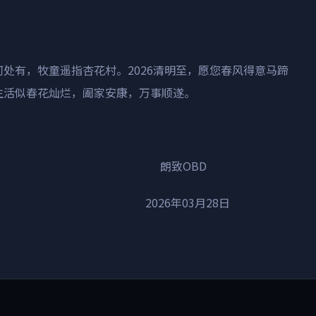
何处有，牧童遥指杏花村。
2026
清明至，愿您春风得意马蹄
生活似春花灿烂，阖家安康，万事顺遂。
OBD
年03月28日