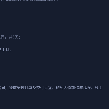
放假，共
3
天；
常上班。
贵司）提前安排订单及交付事宜，避免因假期造成延误，线上