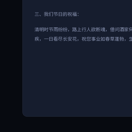
三、我们节日的祝福
：
清明时节雨纷纷，路上行人欲断魂，借问酒家
疾，一日看尽长安花，祝您事业如春草蓬勃，
朗致
2026