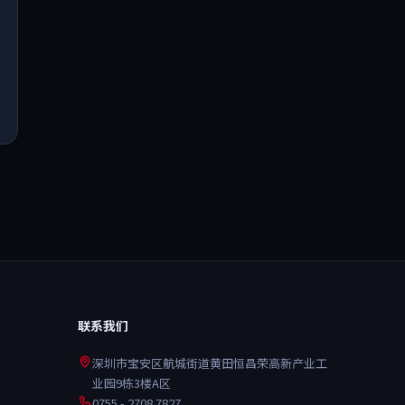
联系我们
深圳市宝安区航城街道黄田恒昌荣高新产业工
业园9栋3楼A区
0755 - 2708 7827