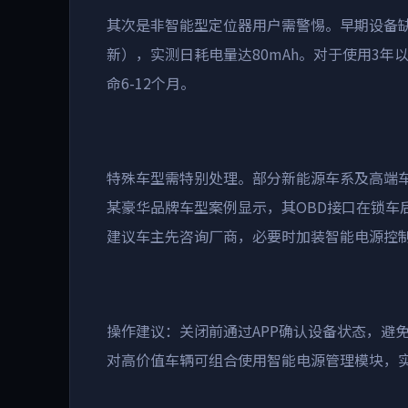
其次是非智能型定位器用户需警惕。早期设备
新），实测日耗电量达
80mAh
。对于使用
3
年
命
6-12
个月。
特殊车型需特别处理。部分新能源车系及高端
某豪华品牌车型案例显示，其
OBD
接口在锁车
建议车主先咨询厂商，必要时加装智能电源控
操作建议：关闭前通过
APP
确认设备状态，避
对高价值车辆可组合使用智能电源管理模块，