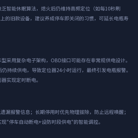
缺乏智能休眠算法，熄火后仍维持高频定位（如每
10
秒刷
以上的旧款设备，建议养成停车即关闭的习惯，可延长电瓶寿
车型采用复杂电子架构，
OBD
接口可能存在非常规供电设计。
后仍持续供电，导致定位器
24
小时运行，最终引发电瓶报警。
制器实现定时断电。
免遗漏报警信息；长期停用时优先物理拔除，防止远程唤醒；
实现
"
停车自动断电
+
设防时段供电
"
的智能调控。