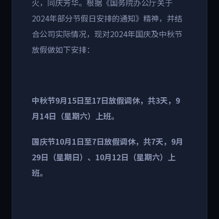
火，同庆芳华。
根据《国务院办公厅关于
2024
年部分节假日安排的通知》精神，并结
合公司实际情况，现对
2024
年国庆及中秋节
放假做如下安排
：
中秋节
9
月
15
日至
17
日放假调休，共
3
天，
9
月
14
日（星期六）上班。
国庆节
10
月
1
日至
7
日放假调休，共
7
天，
9
月
29
日（星期日）、
10
月
12
日（星期六）上
班。