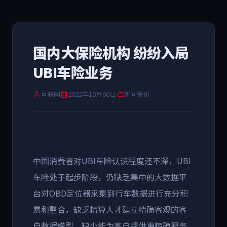
国内大保险机构 纷纷入局
UBI车险业务
互联网
2022年10月06日
新闻资讯
中国消费者对UBI车险认识程度还不深，UBI
车险处于起步阶段，仍缺乏集中的大数据平
台对OBD定位器采集到行车数据进行充分积
累和整合，缺乏精算人才建立精确客观的客
户数据模型，缺少能为客户提供更精确服务