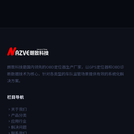
朗致科技是国内领先的OBD定位器生产厂家，以GPS定位器和OBD诊
断数据技术为核心，针对各类型的车队监管场景提供有效的系统化解
决方案。
栏目导航
关于我们
产品分类
应用行业
解决问题
联系我们