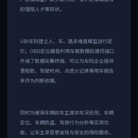
的理赔人才等现状。
UBI车险建立人、车、路多维度模型进行定
价。OBD定位器是利用车载数据的通讯接口
外接了数据采集终端，可以为车险企业提供
里程数、驾驶时间、点熄火记录等用车报告
来作为判断依据。
同时为被保车辆的车主提供车况检测、车辆
定位、车辆防盗、驾驶行为分析等实用功
能，让车主享受更省钱与安全的保险服务，