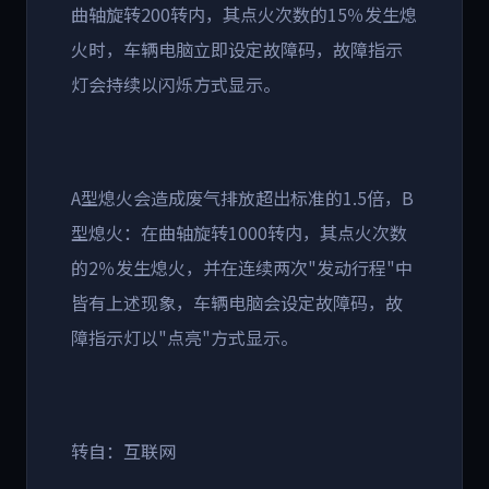
曲轴旋转
200
转内，其点火次数的
15
％发生熄
火时，车辆电脑立即设定故障码，故障指示
灯会持续以闪烁方式显示。
A
型熄火会造成废气排放超出标准的
1.5
倍，
B
型熄火：在曲轴旋转
1000
转内，其点火次数
的
2
％发生熄火，并在连续两次
"
发动行程
"
中
皆有上述现象，车辆电脑会设定故障码，故
障指示灯以
"
点亮
"
方式显示。
转自：互联网