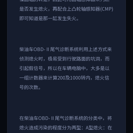
是否发生熄火，再配合上凸轮轴感知器
(CMP)
即可知道是那一缸发生失火。
柴油车
OBD-
Ⅱ尾气诊断系统利用上述方式来
侦测熄火时，极易受到行驶路面的坑洞，
而
引起假信号，所以在车辆电脑中，大多是以
一组计数器来计算
200
及
1000
转内，熄火信
号的次数。
在柴油车
OBD-
Ⅱ尾气诊断系统的分类中，将
熄火造成污染的程度分为两型：
A
型熄火：在