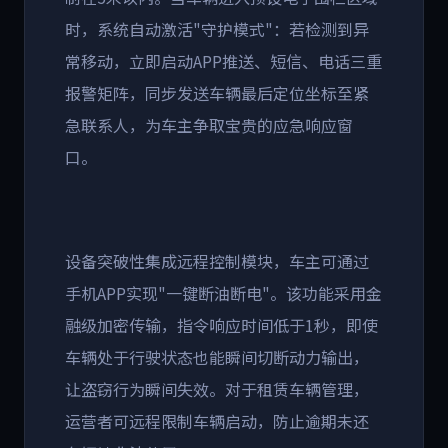
时，系统自动激活
"
守护模式
"
：若检测到异
常移动，立即启动
APP
推送、短信、电话三重
报警矩阵，同步发送车辆最后定位坐标至紧
急联系人，为车主争取宝贵的应急响应窗
口。
设备突破性集成远程控制模块，车主可通过
手机
APP
实现
"
一键断油断电
"
。该功能采用金
融级加密传输，指令响应时间低于
1
秒，即使
车辆处于行驶状态也能瞬间切断动力输出，
让盗窃行为瞬间失效。对于租赁车辆管理，
运营者可远程限制车辆启动，防止逾期未还