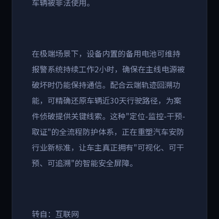
车辆被非法使用。
在极端场景下，设备内置的备用电池可维持
报警系统持续工作
2
小时，确保在主线电源被
破坏时仍能保持通信。配合云端轨迹回溯功
能，可精确还原车辆近
30
天行驶路径，为案
件侦破提供关键线索。这种
"
定位
-
监控
-
干预
-
取证
"
的全流程防护体系，正在重塑汽车安防
行业新标准，让车主真正拥有
"
可视化、可干
预、可追溯
"
的智能安全屏障。
转自：互联网